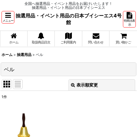
全国へ抽選用品・イベント用品をお届けいたします！
抽選用品・イベント用品の日本ブイシーエス
抽選用品・イベント用品の日本ブイシーエス4号
メニュー
特商法表
館
示
ホーム
取扱商品目次
ご利用案内
問い合わせ
買い物かご
ホーム
>
抽選用品
>
ベル
ベル
表示順変更
閉じる
1
件
表示数
:
並び順
: