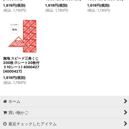
1,619
円
(税別)
1,619
円
(税別)
1,619
円
(税別)
(
税込
:
1,780
円
)
(
税込
:
1,780
円
)
(
税込
:
1,780
円
)
無地 スピード三角くじ
200枚 (1シート20枚付
Ｘ10シート) 4000427
[
4000427
]
1,619
円
(税別)
(
税込
:
1,780
円
)
ホーム
買い物かご
最近チェックしたアイテム