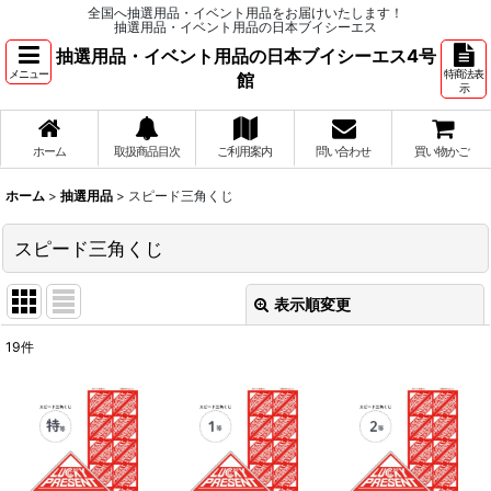
全国へ抽選用品・イベント用品をお届けいたします！
抽選用品・イベント用品の日本ブイシーエス
抽選用品・イベント用品の日本ブイシーエス4号
メニュー
特商法表
館
示
ホーム
取扱商品目次
ご利用案内
問い合わせ
買い物かご
ホーム
>
抽選用品
>
スピード三角くじ
スピード三角くじ
表示順変更
閉じる
19
件
表示数
:
並び順
: