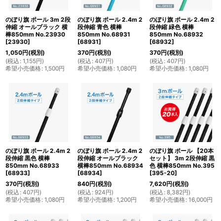
のぼり旗 ポール 3m 2段
のぼり旗 ポール 2.4m 2
のぼり旗 ポール 2.4m 2
伸縮 オールブラック 横
段伸縮 青色 横棒
段伸縮 緑色 横棒
棒850mm No.23930
850mm No.68931
850mm No.68932
[
23930
]
[
68931
]
[
68932
]
1,050
円
(税別)
370
円
(税別)
370
円
(税別)
(
税込
:
1,155
円
)
(
税込
:
407
円
)
(
税込
:
407
円
)
希望小売価格
:
1,500
円
希望小売価格
:
1,080
円
希望小売価格
:
1,080
円
のぼり旗 ポール 2.4m 2
のぼり旗 ポール 2.4m 2
のぼり旗 ポール 【20本
段伸縮 黒色 横棒
段伸縮 オールブラック
セット】 3m 2段伸縮 黒
850mm No.68933
横棒850mm No.68934
色 横棒850mm No.395
[
68933
]
[
68934
]
[
395-20
]
370
円
(税別)
840
円
(税別)
7,620
円
(税別)
(
税込
:
407
円
)
(
税込
:
924
円
)
(
税込
:
8,382
円
)
希望小売価格
:
1,080
円
希望小売価格
:
1,200
円
希望小売価格
:
16,000
円