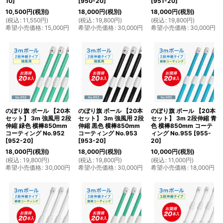
10
]
[
950-20
]
[
951-20
]
10,500
円
(税別)
18,000
円
(税別)
18,000
円
(税別)
(
税込
:
11,550
円
)
(
税込
:
19,800
円
)
(
税込
:
19,800
円
)
希望小売価格
:
15,000
円
希望小売価格
:
30,000
円
希望小売価格
:
30,000
円
のぼり旗 ポール 【20本
のぼり旗 ポール 【20本
のぼり旗 ポール 【20本
セット】 3m 強風用 2段
セット】 3m 強風用 2段
セット】 3m 2段伸縮 青
伸縮 緑色 横棒850mm
伸縮 黒色 横棒850mm
色 横棒850mm コーテ
コーティング No.952
コーティング No.953
ィング No.955
[
955-
[
952-20
]
[
953-20
]
20
]
18,000
円
(税別)
18,000
円
(税別)
10,000
円
(税別)
(
税込
:
19,800
円
)
(
税込
:
19,800
円
)
(
税込
:
11,000
円
)
希望小売価格
:
30,000
円
希望小売価格
:
30,000
円
希望小売価格
:
18,000
円