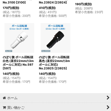
No.3100
[
3100
]
No.23924
[
23924
]
190
円
(税別)
170
円
(税別)
410
円
(税別)
(
税込
:
209
円
)
(
税込
:
187
円
)
(
税込
:
451
円
)
希望小売価格
:
230
円
希望小売価格
:
200
円
希望小売価格
:
500
円
のぼり旗 ポール回転頭
のぼり旗 ポール回転頭
白色 (直径22mmの3m
黒色 (直径22mmの3m
ポールに対応) No.597
ポールに対応)
[
597
]
No.23925
[
23925
]
140
円
(税別)
140
円
(税別)
(
税込
:
154
円
)
(
税込
:
154
円
)
希望小売価格
:
170
円
希望小売価格
:
170
円
ホーム
買い物かご