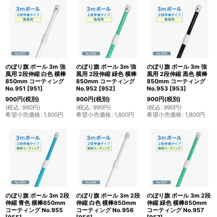
のぼり旗 ポール 3m 強
のぼり旗 ポール 3m 強
のぼり旗 ポール 3m 強
風用 2段伸縮 白色 横棒
風用 2段伸縮 緑色 横棒
風用 2段伸縮 黒色 横棒
850mm コーティング
850mm コーティング
850mm コーティング
No.951
[
951
]
No.952
[
952
]
No.953
[
953
]
900
円
(税別)
900
円
(税別)
900
円
(税別)
(
税込
:
990
円
)
(
税込
:
990
円
)
(
税込
:
990
円
)
希望小売価格
:
1,800
円
希望小売価格
:
1,800
円
希望小売価格
:
1,800
円
のぼり旗 ポール 3m 2段
のぼり旗 ポール 3m 2段
のぼり旗 ポール 3m 2段
伸縮 青色 横棒850mm
伸縮 白色 横棒850mm
伸縮 緑色 横棒850mm
コーティング No.955
コーティング No.956
コーティング No.957