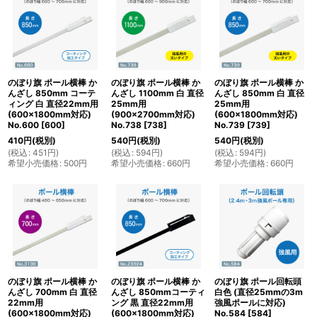
のぼり旗 ポール横棒 か
のぼり旗 ポール横棒 か
のぼり旗 ポール横棒 か
んざし 850mm コーテ
んざし 1100mm 白 直径
んざし 850mm 白 直径
ィング 白 直径22mm用
25mm用
25mm用
(600×1800mm対応)
(900×2700mm対応)
(600×1800mm対応)
No.600
[
600
]
No.738
[
738
]
No.739
[
739
]
410
円
(税別)
540
円
(税別)
540
円
(税別)
(
税込
:
451
円
)
(
税込
:
594
円
)
(
税込
:
594
円
)
希望小売価格
:
500
円
希望小売価格
:
660
円
希望小売価格
:
660
円
のぼり旗 ポール横棒 か
のぼり旗 ポール横棒 か
のぼり旗 ポール回転頭
んざし 700mm 白 直径
んざし 850mmコーティ
白色 (直径25mmの3m
22mm用
ング 黒 直径22mm用
強風ポールに対応)
(600×1800mm対応)
(600×1800mm対応)
No.584
[
584
]