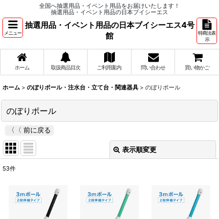
全国へ抽選用品・イベント用品をお届けいたします！
抽選用品・イベント用品の日本ブイシーエス
抽選用品・イベント用品の日本ブイシーエス4号
メニュー
特商法表
館
示
ホーム
取扱商品目次
ご利用案内
問い合わせ
買い物かご
ホーム
>
のぼりポール・注水台・立て台・関連器具
>
のぼりポール
のぼりポール
表示順変更
閉じる
53
件
表示数
:
並び順
: