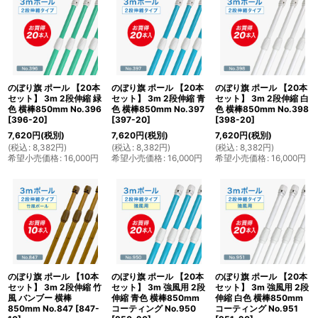
のぼり旗 ポール 【20本
のぼり旗 ポール 【20本
のぼり旗 ポール 【20本
セット】 3m 2段伸縮 緑
セット】 3m 2段伸縮 青
セット】 3m 2段伸縮 白
色 横棒850mm No.396
色 横棒850mm No.397
色 横棒850mm No.398
[
396-20
]
[
397-20
]
[
398-20
]
7,620
円
(税別)
7,620
円
(税別)
7,620
円
(税別)
(
税込
:
8,382
円
)
(
税込
:
8,382
円
)
(
税込
:
8,382
円
)
希望小売価格
:
16,000
円
希望小売価格
:
16,000
円
希望小売価格
:
16,000
円
のぼり旗 ポール 【10本
のぼり旗 ポール 【20本
のぼり旗 ポール 【20本
セット】 3m 2段伸縮 竹
セット】 3m 強風用 2段
セット】 3m 強風用 2段
風 バンブー 横棒
伸縮 青色 横棒850mm
伸縮 白色 横棒850mm
850mm No.847
[
847-
コーティング No.950
コーティング No.951