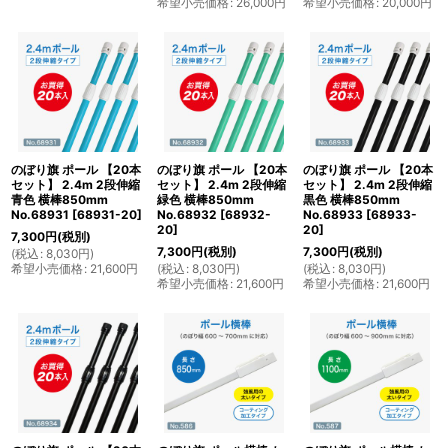
希望小売価格
:
26,000
円
希望小売価格
:
20,000
円
のぼり旗 ポール 【20本
のぼり旗 ポール 【20本
のぼり旗 ポール 【20本
セット】 2.4m 2段伸縮
セット】 2.4m 2段伸縮
セット】 2.4m 2段伸縮
青色 横棒850mm
緑色 横棒850mm
黒色 横棒850mm
No.68931
[
68931-20
]
No.68932
[
68932-
No.68933
[
68933-
20
]
20
]
7,300
円
(税別)
7,300
円
(税別)
7,300
円
(税別)
(
税込
:
8,030
円
)
希望小売価格
:
21,600
円
(
税込
:
8,030
円
)
(
税込
:
8,030
円
)
希望小売価格
:
21,600
円
希望小売価格
:
21,600
円