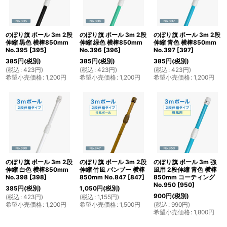
絞り込む
のぼり旗 ポール 3m 2段
のぼり旗 ポール 3m 2段
のぼり旗 ポール 3m 2段
伸縮 黒色 横棒850mm
伸縮 緑色 横棒850mm
伸縮 青色 横棒850mm
No.395
[
395
]
No.396
[
396
]
No.397
[
397
]
385
円
(税別)
385
円
(税別)
385
円
(税別)
(
税込
:
423
円
)
(
税込
:
423
円
)
(
税込
:
423
円
)
希望小売価格
:
1,200
円
希望小売価格
:
1,200
円
希望小売価格
:
1,200
円
のぼり旗 ポール 3m 2段
のぼり旗 ポール 3m 2段
のぼり旗 ポール 3m 強
伸縮 白色 横棒850mm
伸縮 竹風 バンブー 横棒
風用 2段伸縮 青色 横棒
No.398
[
398
]
850mm No.847
[
847
]
850mm コーティング
No.950
[
950
]
385
円
(税別)
1,050
円
(税別)
900
円
(税別)
(
税込
:
423
円
)
(
税込
:
1,155
円
)
希望小売価格
:
1,200
円
希望小売価格
:
1,500
円
(
税込
:
990
円
)
希望小売価格
:
1,800
円