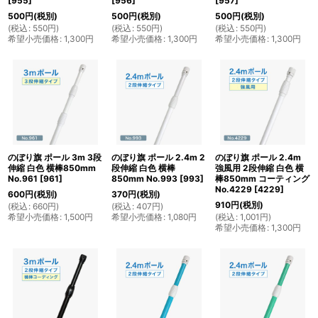
[
955
]
[
956
]
[
957
]
500
円
(税別)
500
円
(税別)
500
円
(税別)
(
税込
:
550
円
)
(
税込
:
550
円
)
(
税込
:
550
円
)
希望小売価格
:
1,300
円
希望小売価格
:
1,300
円
希望小売価格
:
1,300
円
のぼり旗 ポール 3m 3段
のぼり旗 ポール 2.4m 2
のぼり旗 ポール 2.4m
伸縮 白色 横棒850mm
段伸縮 白色 横棒
強風用 2段伸縮 白色 横
No.961
[
961
]
850mm No.993
[
993
]
棒850mm コーティング
No.4229
[
4229
]
600
円
(税別)
370
円
(税別)
910
円
(税別)
(
税込
:
660
円
)
(
税込
:
407
円
)
希望小売価格
:
1,500
円
希望小売価格
:
1,080
円
(
税込
:
1,001
円
)
希望小売価格
:
1,300
円