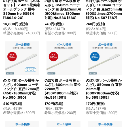
のぼり旗 ポール 【20本
のぼり旗 ポール横棒 か
のぼり旗 ポール横棒 か
セット】 2.4m 2段伸縮
んざし 850mm コーテ
んざし 1100mm コーテ
オールブラック 横棒
ィング 白 直径25mm用
ィング 白 直径25mm用
850mm No.68934
(600&times;1800mm
(900&times;2700mm
[
68934-20
]
対応) No.586
[
586
]
対応) No.587
[
587
]
16,800
円
(税別)
740
円
(税別)
740
円
(税別)
(
税込
:
18,480
円
)
(
税込
:
814
円
)
(
税込
:
814
円
)
希望小売価格
:
24,000
円
希望小売価格
:
900
円
希望小売価格
:
900
円
のぼり旗 ポール横棒 か
のぼり旗 ポール横棒 か
のぼり旗 ポール横棒 か
んざし 600mm コーテ
んざし 600mm 白 直径
んざし 850mm 白 直径
ィング 白 直径22mm用
22mm用
22mm用
(450×1800mm対応)
(450×1800mm対応)
(600×1800mm対応)
No.590
[
590
]
No.591
[
591
]
No.595
[
595
]
410
円
(税別)
170
円
(税別)
170
円
(税別)
(
税込
:
451
円
)
(
税込
:
187
円
)
(
税込
:
187
円
)
希望小売価格
:
500
円
希望小売価格
:
200
円
希望小売価格
:
200
円