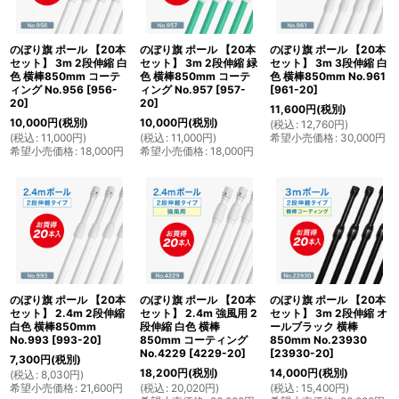
のぼり旗 ポール 【20本
のぼり旗 ポール 【20本
のぼり旗 ポール 【20本
セット】 3m 2段伸縮 白
セット】 3m 2段伸縮 緑
セット】 3m 3段伸縮 白
色 横棒850mm コーテ
色 横棒850mm コーテ
色 横棒850mm No.961
ィング No.956
[
956-
ィング No.957
[
957-
[
961-20
]
20
]
20
]
11,600
円
(税別)
10,000
円
(税別)
10,000
円
(税別)
(
税込
:
12,760
円
)
(
税込
:
11,000
円
)
(
税込
:
11,000
円
)
希望小売価格
:
30,000
円
希望小売価格
:
18,000
円
希望小売価格
:
18,000
円
のぼり旗 ポール 【20本
のぼり旗 ポール 【20本
のぼり旗 ポール 【20本
セット】 2.4m 2段伸縮
セット】 2.4m 強風用 2
セット】 3m 2段伸縮 オ
白色 横棒850mm
段伸縮 白色 横棒
ールブラック 横棒
No.993
[
993-20
]
850mm コーティング
850mm No.23930
No.4229
[
4229-20
]
[
23930-20
]
7,300
円
(税別)
18,200
円
(税別)
14,000
円
(税別)
(
税込
:
8,030
円
)
希望小売価格
:
21,600
円
(
税込
:
20,020
円
)
(
税込
:
15,400
円
)