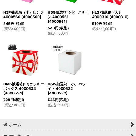
絞り込む
HSP抽選箱（小）ピンク
HSG抽選箱（小）グリー
HLS 抽選箱（大）
4000560
[
4000560
]
ン 4000561
4000310
[
4000310
]
[
4000561
]
546
円
(税別)
910
円
(税別)
546
円
(税別)
(
税込
:
600
円
)
(
税込
:
1,001
円
)
(
税込
:
600
円
)
HMS抽選箱(中)ラッキー
HSW抽選箱（小）ホワ
ボックス 4000534
イト 4000532
[
4000534
]
[
4000532
]
728
円
(税別)
546
円
(税別)
(
税込
:
800
円
)
(
税込
:
600
円
)
ホーム