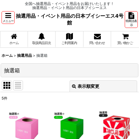
全国へ抽選用品・イベント用品をお届けいたします！
抽選用品・イベント用品の日本ブイシーエス
抽選用品・イベント用品の日本ブイシーエス4号
メニュー
特商法表
館
示
ホーム
取扱商品目次
ご利用案内
問い合わせ
買い物かご
ホーム
>
抽選用品
>
抽選箱
抽選箱
表示順変更
閉じる
5
件
表示数
:
並び順
: