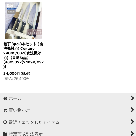
包丁 3pc 3本セット ( 食
洗機対応) Century
24099/037( 食洗機対
応)【直送商品】
[
4005027(24099/037
)
]
24,000
円
(税別)
(
税込
:
26,400
円
)
ホーム
買い物かご
最近チェックしたアイテム
特定商取引法表示