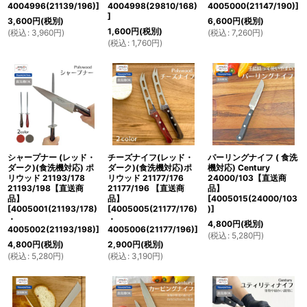
4004996(21139/196)
]
4004998(29810/168)
4005000(21147/190)
]
]
3,600
円
(税別)
6,600
円
(税別)
1,600
円
(税別)
(
税込
:
3,960
円
)
(
税込
:
7,260
円
)
(
税込
:
1,760
円
)
シャープナー (レッド・
チーズナイフ(レッド・
パーリングナイフ ( 食洗
ダーク)(食洗機対応) ポ
ダーク)(食洗機対応)ポ
機対応) Century
リウッド 21193/178
リウッド 21177/176
24000/103【直送商
21193/198【直送商
21177/196 【直送商
品】
品】
品】
[
4005015(24000/103
[
4005001(21193/178)
[
4005005(21177/176)
)
]
・
・
4,800
円
(税別)
4005002(21193/198)
]
4005006(21177/196)
]
(
税込
:
5,280
円
)
4,800
円
(税別)
2,900
円
(税別)
(
税込
:
5,280
円
)
(
税込
:
3,190
円
)