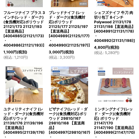
絞り込む
フルーツナイフ プラス 3
ブレッドナイフ (レッ
シェフズナイフ 牛刀 肉
インチ(レッド・ダーク)
ド・ダーク)(食洗機対
切り包丁 8インチ
(食洗機対応)ポリウッド
応)ポリウッド
Polywood 21131/178
21121/173 21121/193
21125/177 21125/197
21131/198【直送商品】
【直送商品】
【直送商品】
[
4004991(21131/178)
[
4004985(21121/173)
[
4004989(21125/177)
・
・
・
4004992(21131/198)
]
4004986(21121/193)
]
4004990(21125/197)
]
4,800
円
(税別)
1,100
円
(税別)
3,000
円
(税別)
(
税込
:
5,280
円
)
(
税込
:
1,210
円
)
(
税込
:
3,300
円
)
ユティリティナイフ (レ
ピザナイフ(レッド・ダ
ミンチングナイフ(レッ
ッド・ダーク)(食洗機対
ーク)(食洗機対応)ポリ
ド・ダーク)(食洗機対
応)ポリウッド
ウッド 29810/167
応) ポリウッド
21139/176 21139/196
29810/168 【直送商
21147/170
【直送商品】
品】
21147/190【直送商品】
[
4004995(21139/176)
[
4004997(29810/167)
[
4004999(21147/170)
・
・
・