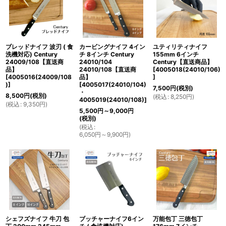
ブレッドナイフ 波刃 ( 食
カービングナイフ 4イン
ユティリティナイフ
洗機対応) Century
チ 8インチ Century
155mm 6インチ
24009/108【直送商
24010/104
Century【直送商品】
品】
24010/108【直送商
[
4005018(24010/106)
[
4005016(24009/108
品】
]
)
]
[
4005017(24010/104)
7,500
円
(税別)
・
8,500
円
(税別)
(
税込
:
8,250
円
)
4005019(24010/108)
]
(
税込
:
9,350
円
)
5,500
円
～9,000
円
(税別)
(
税込
:
6,050
円
～9,900
円
)
シェフズナイフ 牛刀 包
ブッチャーナイフ6イン
万能包丁 三徳包丁