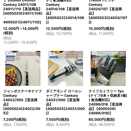
丁 200mm 245mm
チ ( 食洗機対応)
176mm 7インチ
Century 24011/108
Century
Century
24011/110【直送商品】
24014/106【直送商
24020/107【直送商
[
4005020(24011/108)
品】
品】
・
[
4005022(24014/106
[
4005023(24020/107
4005021(24011/110)
]
)
]
)
]
12,000
円
～14,000
円
12,500
円
(税別)
10,000
円
(税別)
(税別)
(
税込
:
13,750
円
)
(
税込
:
11,000
円
)
(
税込
:
13,200
円
～15,400
円
)
ジャンボステーキナイフ
ダイアモンド ロールシ
ナイフカトラリー 7pc
Century
ャープナー Century
(ナイフ6本＋収納具1個)
24022/005【直送商
24031/000【直送商
( 食洗機対応)
品】
品】
24099/016【直送商
[
4005024(24022/00
[
4005025(24031/000
品】
[
4005026(
5)
]
)
]
24099/016)
]
7,200
円
(税別)
7,500
円
(税別)
60,000
円
(税別)
(
税込
:
7,920
円
)
(
税込
:
8,250
円
)
(
税込
:
66,000
円
)