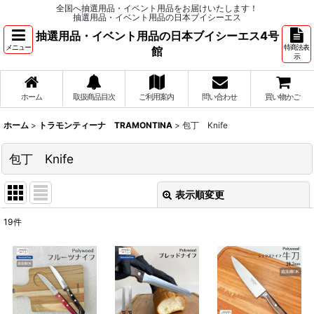
全国へ抽選用品・イベント用品をお届けいたします！
抽選用品・イベント用品の日本ブイシーエス
抽選用品・イベント用品の日本ブイシーエス4号
メニュー
特商法表
館
示
ホーム
取扱商品目次
ご利用案内
問い合わせ
買い物かご
ホーム
>
トラモンティーナ TRAMONTINA
>
包丁 Knife
包丁 Knife
表示順変更
閉じる
19
件
表示数
:
並び順
: