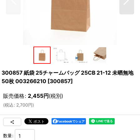
300857 紙袋 25チャームバッグ 25CB 21-12 未晒無地
50枚 003266210
[
300857
]
販売価格
:
2,455
円
(税別)
(
税込
:
2,700
円
)
Facebookでシェア
数量
: