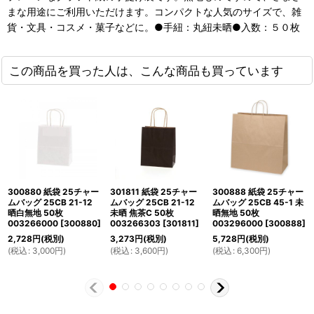
まな用途にご利用いただけます。コンパクトな人気のサイズで、雑
貨・文具・コスメ・菓子などに。●手紐：丸紐未晒●入数：５０枚
この商品を買った人は、こんな商品も買っています
300880 紙袋 25チャー
301811 紙袋 25チャー
300888 紙袋 25チャー
ムバッグ 25CB 21-12
ムバッグ 25CB 21-12
ムバッグ 25CB 45-1 未
晒白無地 50枚
未晒 焦茶C 50枚
晒無地 50枚
003266000
[
300880
]
003266303
[
301811
]
003296000
[
300888
]
2,728
円
(税別)
3,273
円
(税別)
5,728
円
(税別)
(
税込
:
3,000
円
)
(
税込
:
3,600
円
)
(
税込
:
6,300
円
)